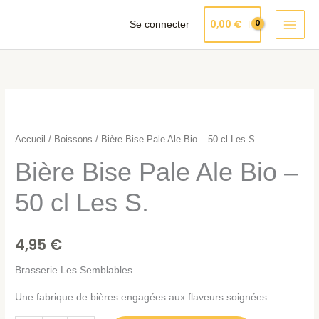
Aller
Produits
0,00
€
Se connecter
au
dans
contenu
le
panier
quantité
de
Bière
Accueil
/
Boissons
/ Bière Bise Pale Ale Bio – 50 cl Les S.
Bise
Bière Bise Pale Ale Bio –
Pale
Ale
50 cl Les S.
Bio
-
4,95
€
50
cl
Brasserie Les Semblables
Les
Une fabrique de bières engagées aux flaveurs soignées
S.