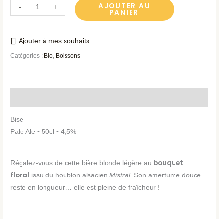
AJOUTER AU
-
+
PANIER
Ajouter à mes souhaits
Catégories :
Bio
,
Boissons
Description
Bise
Pale Ale • 50cl • 4,5%
bouquet
Régalez-vous de cette bière blonde légère au
floral
issu du houblon alsacien
Mistral
. Son amertume douce
reste en longueur… elle est pleine de fraîcheur !