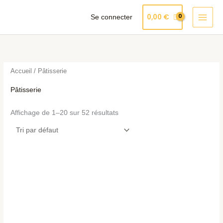
Aller
Produits
0,00
€
Se connecter
au
dans
contenu
le
panier
Accueil
/ Pâtisserie
Pâtisserie
Affichage de 1–20 sur 52 résultats