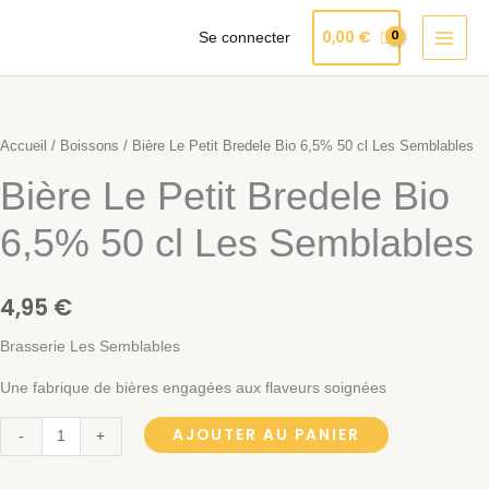
Aller
Produits
0,00
€
Se connecter
au
dans
contenu
quantité
le
de
Bière
Accueil
/
Boissons
/ Bière Le Petit Bredele Bio 6,5% 50 cl Les Semblables
panier
Le
Bière Le Petit Bredele Bio
Petit
Bredele
6,5% 50 cl Les Semblables
Bio
6,5%
4,95
€
50
cl
Brasserie Les Semblables
Les
Une fabrique de bières engagées aux flaveurs soignées
Semblables
AJOUTER AU PANIER
-
+