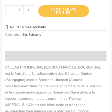
AJOUTER AU
-
+
PANIER
Ajouter à mes souhaits
Catégories :
Bio
,
Boissons
Description
COLLAB N°3 IMPERIAL BLACKAU MARC DE BOURGOGNE
est le fruit d’une 3e collaboration des Bières du Donjon
(Bourgogne) avec la Brasserie Uberach (Alsace)
Vous trouverez dans ce breuvage éphémère toute la science
et le charme moyenâgeux de Romain et Claire alliés à la
rigueur d’exécution toute alsacienne de Thomas !
IMPÉRIAL BLACK est une bière noire et très ronde,
au caractère bien marqué par le Marc de Bourgogne