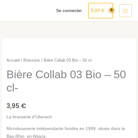
Aller
Produits
0,00
€
Se connecter
au
dans
contenu
le
panier
quantité
de
Bière
Accueil
/
Boissons
/ Bière Collab 03 Bio – 50 cl-
Collab
Bière Collab 03 Bio – 50
03
Bio
cl-
-
50
3,95
€
cl-
La brasserie d’Uberach
Microbrasserie indépendante fondée en 1999, située dans le
Bas-Rhin, en Alsace.