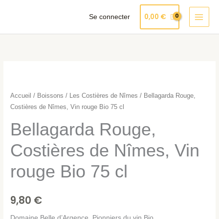
Aller
Produits
0,00
€
Se connecter
au
dans
contenu
le
panier
quantité
de
Bellagarda
Accueil
/
Boissons
/
Les Costières de Nîmes
/ Bellagarda Rouge,
Rouge,
Costières de Nîmes, Vin rouge Bio 75 cl
Costières
Bellagarda Rouge,
de
Nîmes,
Costières de Nîmes, Vin
Vin
rouge Bio 75 cl
rouge
Bio
75
9,80
€
cl
Domaine Belle d’Argence, Pionniers du vin Bio