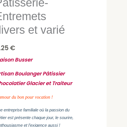
âtisserie-
Entremets
ié
ivers et varié
,25
€
aison Busser
tisan Boulanger Pâtissier
ocolatier Glacier et Traiteur
amour du bon
pour vocation !
e entreprise familiale où la passion du
tier est présente chaque jour, le sourire,
enthousiasme et l’exigence aussi !