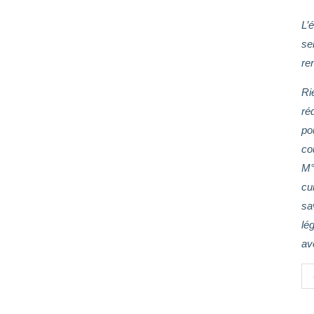
L’
se
re
Ri
ré
pou
cou
M° 
cui
sa
lég
av