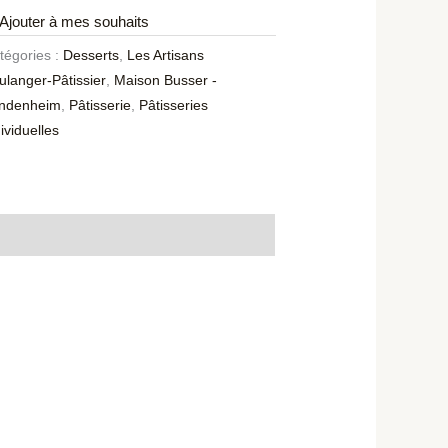
Ajouter à mes souhaits
tégories :
Desserts
,
Les Artisans
ulanger-Pâtissier
,
Maison Busser -
ndenheim
,
Pâtisserie
,
Pâtisseries
ividuelles