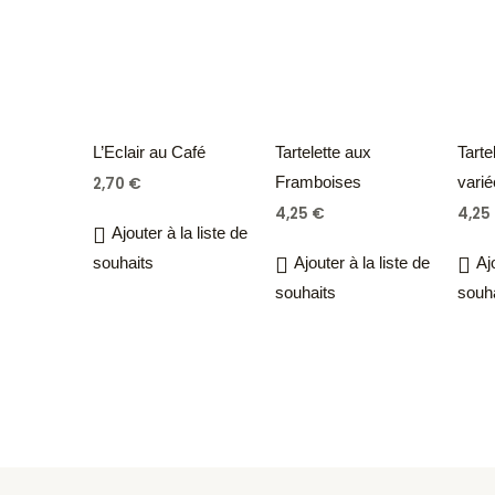
L’Eclair au Café
Tartelette aux
Tarte
Framboises
vari
2,70
€
4,25
€
4,25
Ajouter à la liste de
souhaits
Ajouter à la liste de
Aj
souhaits
souh