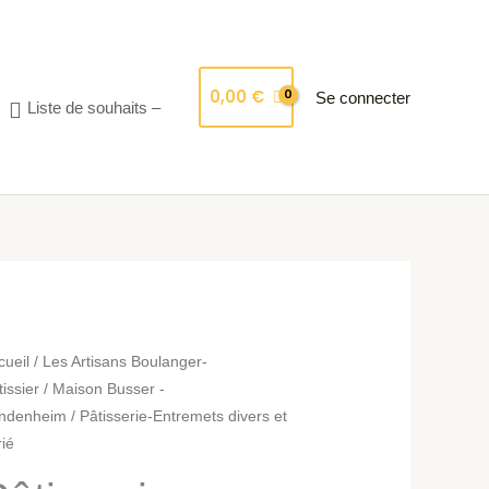
0,00
€
Se connecter
Liste de souhaits –
ntité
cueil
/
Les Artisans Boulanger-
issier
/
Maison Busser -
ndenheim
/ Pâtisserie-Entremets divers et
isserie-
rié
tremets
vers