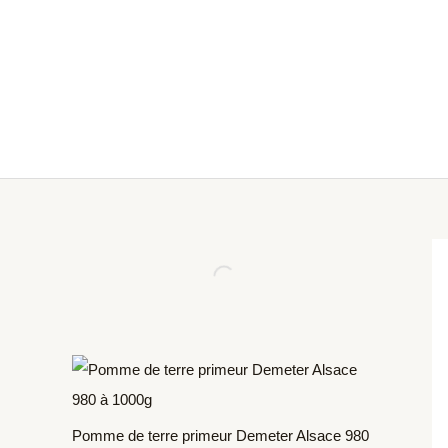
Aller
Produits
au
dans
contenu
le
panier
Pomme de terre primeur Demeter Alsace 980