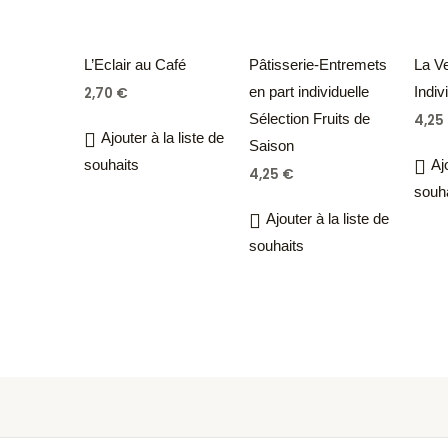
L’Eclair au Café
Pâtisserie-Entremets
La Ve
en part individuelle
Indiv
2,70
€
Sélection Fruits de
4,25
Ajouter à la liste de
Saison
souhaits
Aj
4,25
€
souh
Ajouter à la liste de
souhaits