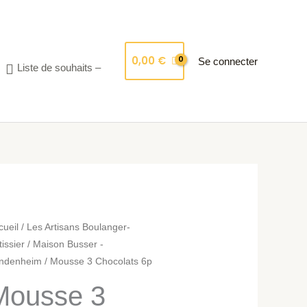
0,00
€
Se connecter
Liste de souhaits –
ntité
cueil
/
Les Artisans Boulanger-
issier
/
Maison Busser -
ndenheim
/ Mousse 3 Chocolats 6p
usse
Mousse 3
ocolats