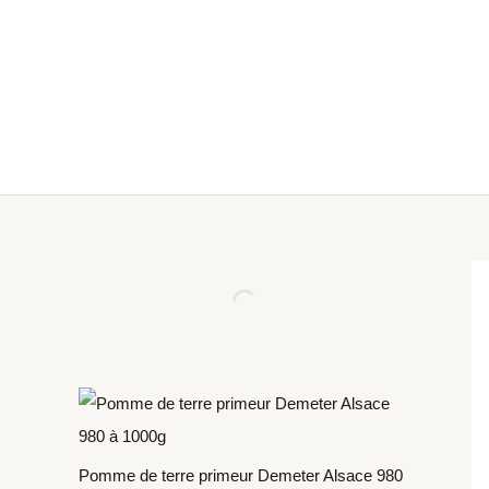
Aller
Produits
au
dans
contenu
le
panier
Pomme de terre primeur Demeter Alsace 980