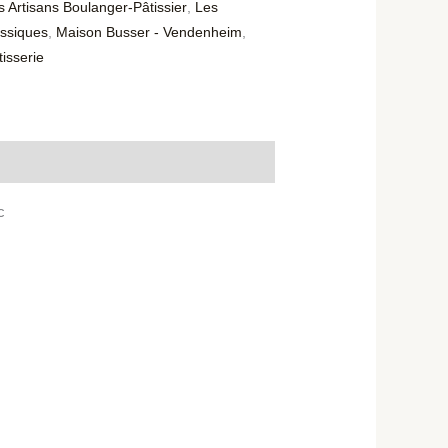
s Artisans Boulanger-Pâtissier
,
Les
assiques
,
Maison Busser - Vendenheim
,
tisserie
c