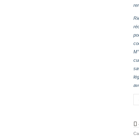
re
Ri
ré
pou
cou
M° 
cui
sa
lég
av
Ca