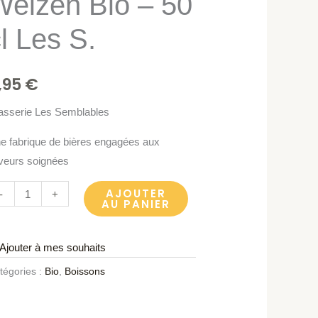
Weizen Bio – 50
o
l Les S.
,95
€
s
asserie Les Semblables
e fabrique de bières engagées aux
aveurs soignées
AJOUTER
-
+
AU PANIER
Ajouter à mes souhaits
tégories :
Bio
,
Boissons