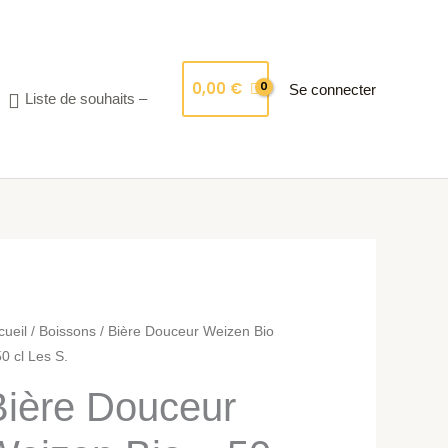
0,00
€
Se connecter
Liste de souhaits –
ntité
cueil
/
Boissons
/ Bière Douceur Weizen Bio
50 cl Les S.
ère
Bière Douceur
uceur
izen