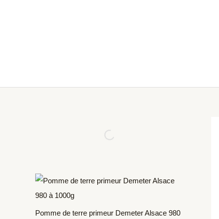
Aller
Produits
au
dans
contenu
le
panier
Pomme de terre primeur Demeter Alsace 980