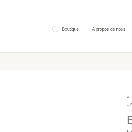
Boutique
A propos de nous
qua
Ac
– 
de
Bi
Do
We