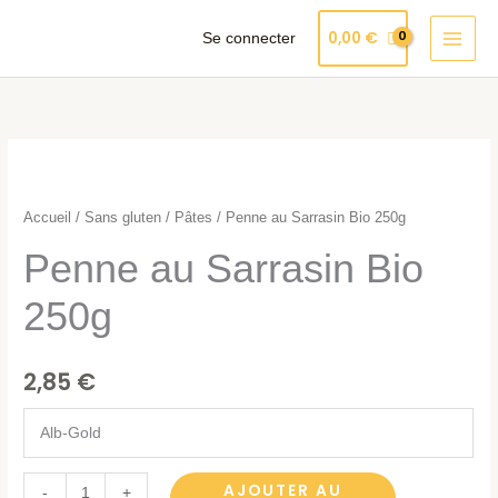
Aller
Produits
0,00
€
Se connecter
au
dans
contenu
le
panier
quantité
de
Penne
Accueil
/
Sans gluten
/
Pâtes
/ Penne au Sarrasin Bio 250g
au
Penne au Sarrasin Bio
Sarrasin
Bio
250g
250g
2,85
€
Alb-Gold
AJOUTER AU
-
+