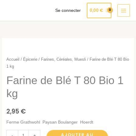
Aller
Produits
0,00
€
Se connecter
au
dans
contenu
le
panier
quantité
de
Farine
Accueil
/
Épicerie
/
Farines, Céréales, Muesli
/ Farine de Blé T 80 Bio
de
1 kg
Blé
Farine de Blé T 80 Bio 1
T
80
kg
Bio
1
2,95
€
kg
Ferme Grathwohl Paysan Boulanger Hoerdt
AJOUTER AU
-
+