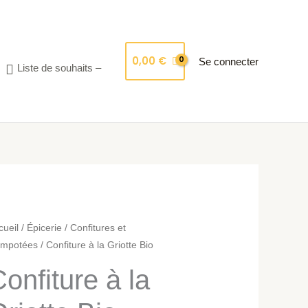
0,00
€
Se connecter
Liste de souhaits –
ntité
cueil
/
Épicerie
/
Confitures et
mpotées
/ Confiture à la Griotte Bio
nfiture
onfiture à la