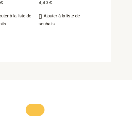
€
4,40
€
outer à la liste de
Ajouter à la liste de
aits
souhaits