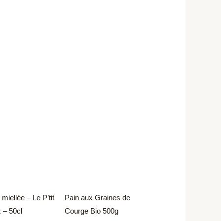
 miellée – Le P’tit
Pain aux Graines de
z – 50cl
Courge Bio 500g