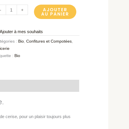
AJOUTER
-
+
AU PANIER
Ajouter à mes souhaits
tégories :
Bio
,
Confitures et Compotées
,
icerie
iquette :
Bio
e.
e cerise, pour un plaisir toujours plus