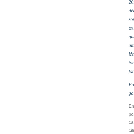
201
dé
son
to
qua
am
lé
to
fon
Po
go
En
po
ca
cit