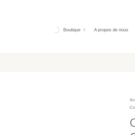
Boutique
A propos de nous
qua
Ac
Co
de
Co
C
à
la