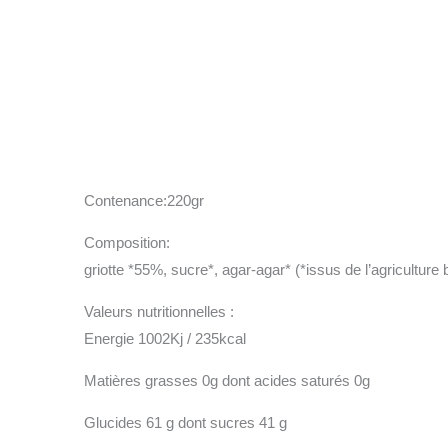
Contenance:220gr
Composition:
griotte *55%, sucre*, agar-agar* (*issus de l’agriculture 
Valeurs nutritionnelles :
Energie 1002Kj / 235kcal
Matières grasses 0g dont acides saturés 0g
Glucides 61 g dont sucres 41 g