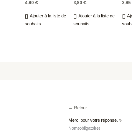
4,90
€
3,80
€
3,95
Ajouter à la liste de
Ajouter à la liste de
Aj
souhaits
souhaits
souh
← Retour
Merci pour votre réponse. ✨
Nom
(obligatoire)