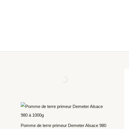
Aller
Produits
au
dans
contenu
le
panier
Pomme de terre primeur Demeter Alsace 980