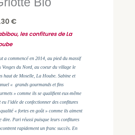
riotte Bio
otte
o
,30
€
bibou, les confitures de La
oube
ut a commencé en 2014, au pied du massif
s Vosges du Nord, au coeur du village le
us haut de Moselle, La Hoube. Sabine et
nuel « grands gourmands et fins
urmets » comme ils se qualifient eux-même
t eu l’idée de confectionner des confitures
 qualité « fortes en goût » comme ils aiment
e dire. Pari réussi puisque leurs confitures
ncontrent rapidement un franc succès. En