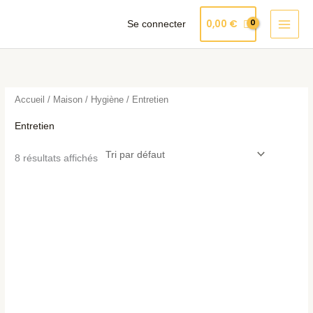
Aller
Produits
0,00
€
Se connecter
au
dans
contenu
le
panier
Accueil
/
Maison / Hygiène
/ Entretien
Entretien
8 résultats affichés