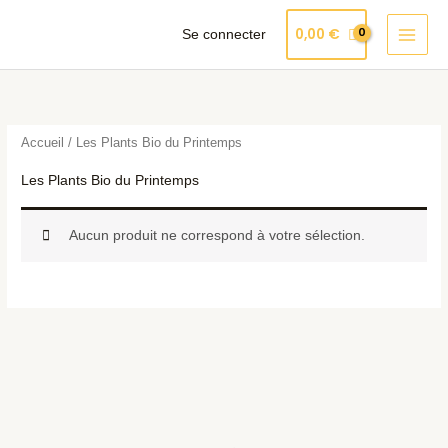
Aller
Produits
0,00
€
Se connecter
au
dans
contenu
le
panier
Accueil
/ Les Plants Bio du Printemps
Les Plants Bio du Printemps
Aucun produit ne correspond à votre sélection.